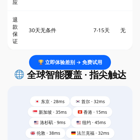
应
退
款
30天无条件
7-15天
无
保
证
立即体验差别 → 免费试用
全球智能覆盖 · 指尖触达
东京 · 28ms
首尔 · 32ms
新加坡 · 35ms
香港 · 15ms
洛杉矶 · 9ms
纽约 · 45ms
伦敦 · 38ms
法兰克福 · 32ms