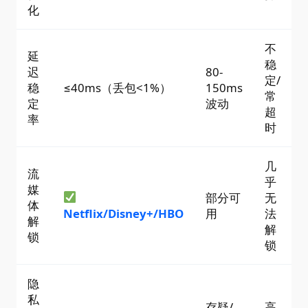
化
不
延
稳
迟
80-
定/
稳
≤40ms（丢包<1%）
150ms
常
定
波动
超
率
时
几
流
乎
媒
部分可
无
体
Netflix/Disney+/HBO
用
法
解
解
锁
锁
隐
私
存疑/
高