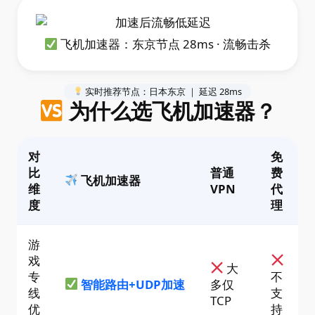
飞机加速器：东京节点 28ms · 流畅击杀
实时推荐节点：日本东京 ｜ 延迟 28ms
为什么选飞机加速器？
对
免
比
普通
费
飞机加速器
维
VPN
代
度
理
游
戏
大
专
不
智能路由+UDP加速
多仅
线
支
TCP
优
持