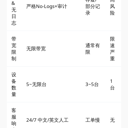
&
严格No-Logs+审计
部分记
风
无
录
险
日
志
带
限
宽
通常有
速
无限带宽
限
限
严
制
重
设
备
1
5~无限台
3~5台
数
台
量
客
服
24/7 中文/英文人工
工单慢
无
响